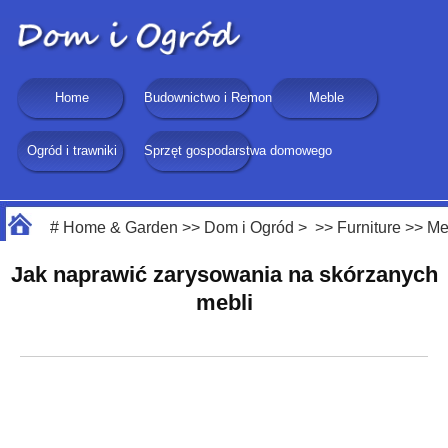
Home
Budownictwo i Remonty
Meble
Ogród i trawniki
Sprzęt gospodarstwa domowego
#
Home & Garden
>>
Dom i Ogród
> >>
Furniture
>>
Me
Jak naprawić zarysowania na skórzanych
mebli