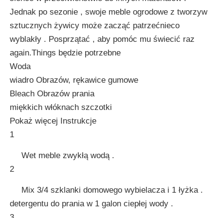
Jednak po sezonie , swoje meble ogrodowe z tworzyw
sztucznych żywicy może zacząć patrzećnieco
wyblakły . Posprzątać , aby pomóc mu świecić raz
again.Things będzie potrzebne
Woda
wiadro Obrazów, rękawice gumowe
Bleach Obrazów prania
miękkich włóknach szczotki
Pokaż więcej Instrukcje
1
Wet meble zwykłą wodą .
2
Mix 3/4 szklanki domowego wybielacza i 1 łyżka .
detergentu do prania w 1 galon ciepłej wody .
3