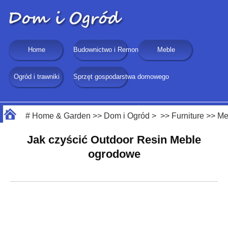
Home
Budownictwo i Remonty
Meble
Ogród i trawniki
Sprzęt gospodarstwa domowego
#
Home & Garden
>>
Dom i Ogród
> >>
Furniture
>>
Me
Jak czyścić Outdoor Resin Meble
ogrodowe