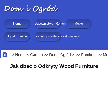
Home
Budownictwo i Remonty
Meble
Ogród i trawniki
Sprzęt gospodarstwa domowego
#
Home & Garden
>>
Dom i Ogród
> >>
Furniture
>>
Me
Jak dbać o Odkryty Wood Furniture