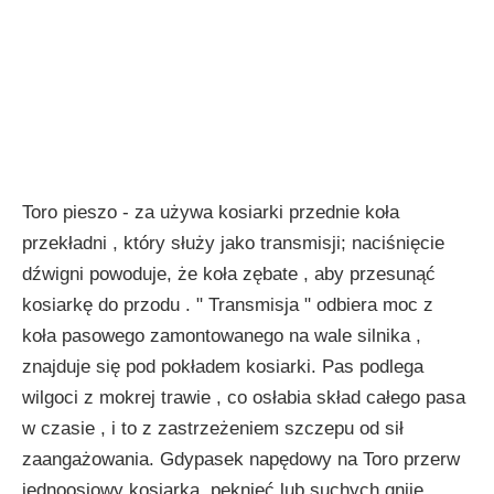
Toro pieszo - za używa kosiarki przednie koła
przekładni , który służy jako transmisji; naciśnięcie
dźwigni powoduje, że koła zębate , aby przesunąć
kosiarkę do przodu . " Transmisja " odbiera moc z
koła pasowego zamontowanego na wale silnika ,
znajduje się pod pokładem kosiarki. Pas podlega
wilgoci z mokrej trawie , co osłabia skład całego pasa
w czasie , i to z zastrzeżeniem szczepu od sił
zaangażowania. Gdypasek napędowy na Toro przerw
jednoosiowy kosiarka, pęknięć lub suchych gnije ,