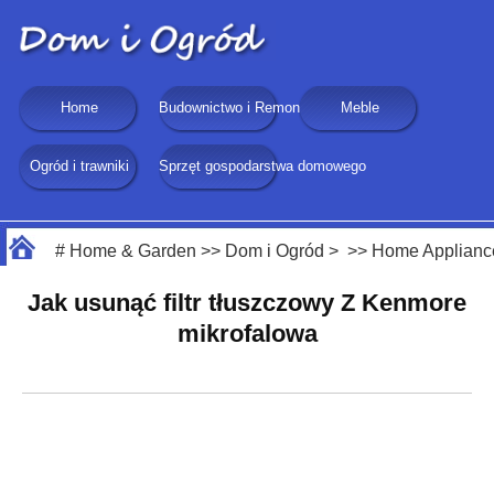
Home
Budownictwo i Remonty
Meble
Ogród i trawniki
Sprzęt gospodarstwa domowego
#
Home & Garden
>>
Dom i Ogród
> >>
Home Applianc
Jak usunąć filtr tłuszczowy Z Kenmore
mikrofalowa