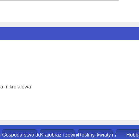
ka mikrofalowa
o w domu
Gospodarstwo domowe
Krajobraz i zewnętrze budynku
Rośliny, kwiaty i zioła
Hobb