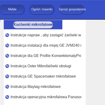
ty
Meble
Ogród i trawniki
Sprzęt gospodarstwa domowego
Kuchenki mikrofalowe
Instrukcje napraw , aby zastąpić żarówki w GE mikrofal
Instrukcja instalacji dla mojej GE JVM240 mikrofalowa
Instrukcje dla GE Profile KonwektomatyProdukcja kuche
Instrukcja Oster Mikrofalówki obsługi
Instrukcja GE Spacemaker mikrofalowe
Instrukcja Maytag mikrofalowe
Instrukcja operacyjna mikrofalowa Panasonic