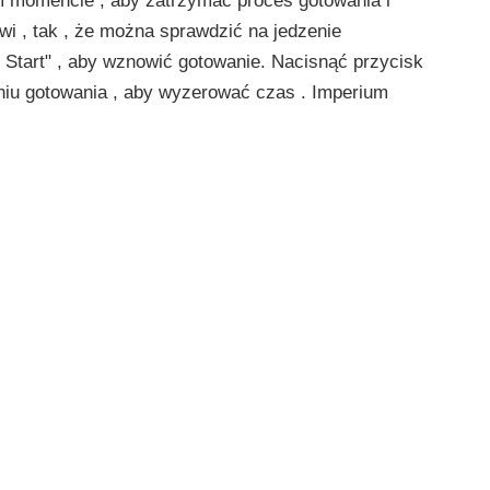
m momencie , aby zatrzymać proces gotowania i
wi , tak , że można sprawdzić na jedzenie
" Start" , aby wznowić gotowanie. Nacisnąć przycisk
niu gotowania , aby wyzerować czas . Imperium