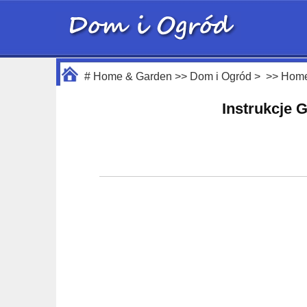
#
Home & Garden
>>
Dom i Ogród
> >>
Home
Instrukcje