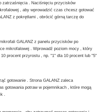
 zatrzaśnięcia . Naciśnięciu przycisków
rofalowej , aby wprowadzić czas chcesz gotować
LANZ z pokrętłami , obrócić górną tarczę do
a mikrofali GALANZ z panelu przycisków po
e mikrofalowej . Wprowadź poziom mocy , który
 procent przyrostu , np. "1" dla 10 procent lub "5"
ocząć gotowanie . Strona GALANZ zaleca
s gotowania potraw w pojemnikach , które mogą
k .