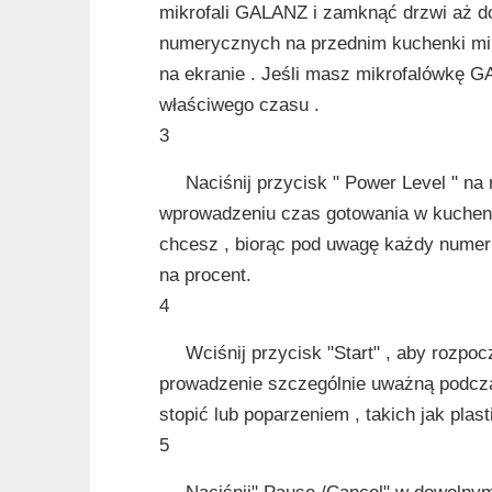
mikrofali GALANZ i zamknąć drzwi aż do
numerycznych na przednim kuchenki mik
na ekranie . Jeśli masz mikrofalówkę GA
właściwego czasu .
3
Naciśnij przycisk " Power Level " n
wprowadzeniu czas gotowania w kuchenc
chcesz , biorąc pod uwagę każdy numer 10
na procent.
4
Wciśnij przycisk "Start" , aby rozp
prowadzenie szczególnie uważną podcza
stopić lub poparzeniem , takich jak plasti
5