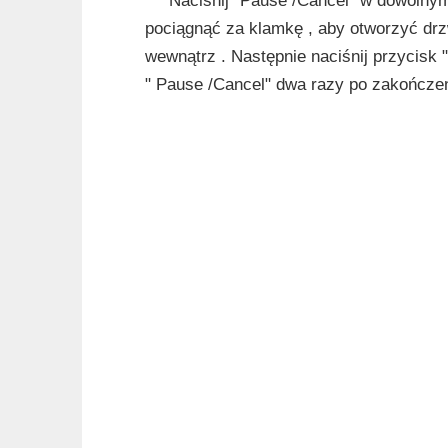
Naciśnij" Pause /Cancel" w dowolny
pociągnąć za klamkę , aby otworzyć drz
wewnątrz . Następnie naciśnij przycisk 
" Pause /Cancel" dwa razy po zakończe