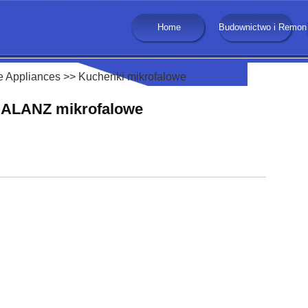
Home
Budownictwo i Remon
 Appliances
>>
Kuchenki mikrofalowe
 GALANZ mikrofalowe