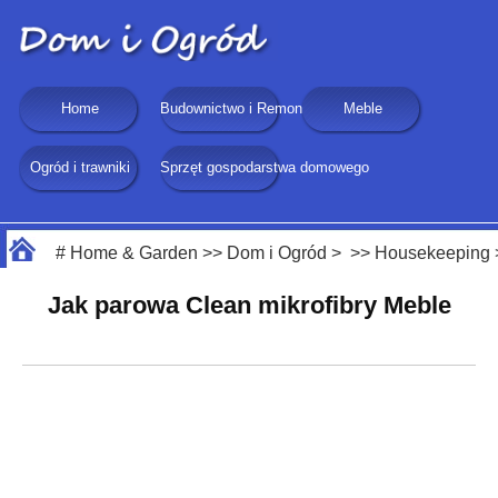
Home
Budownictwo i Remonty
Meble
Ogród i trawniki
Sprzęt gospodarstwa domowego
#
Home & Garden
>>
Dom i Ogród
> >>
Housekeeping
Jak parowa Clean mikrofibry Meble