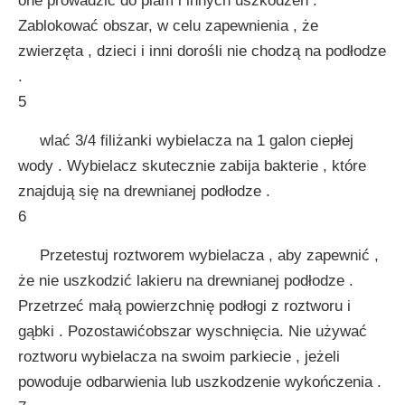
one prowadzić do plam i innych uszkodzeń .
Zablokować obszar, w celu zapewnienia , że
zwierzęta , dzieci i inni dorośli nie chodzą na podłodze
.
5
wlać 3/4 filiżanki wybielacza na 1 galon ciepłej
wody . Wybielacz skutecznie zabija bakterie , które
znajdują się na drewnianej podłodze .
6
Przetestuj roztworem wybielacza , aby zapewnić ,
że nie uszkodzić lakieru na drewnianej podłodze .
Przetrzeć małą powierzchnię podłogi z roztworu i
gąbki . Pozostawićobszar wyschnięcia. Nie używać
roztworu wybielacza na swoim parkiecie , jeżeli
powoduje odbarwienia lub uszkodzenie wykończenia .