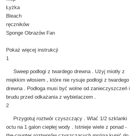
Łyżka
Bleach
ręczników
Sponge Obrazów Fan
Pokaż więcej instrukcji
1
Sweep podłogi z twardego drewna . Użyj miotły z
miękkim włosiem , które nie rysuje podłogi z twardego
drewna . Podłoga musi być wolne od zanieczyszczeń i
brudu przed odkażania z wybielaczem .
2
Przygotuj roztwór czyszczący . Wlać 1/2 szklanki
octu na 1 galon ciepłej wody . Istnieje wiele z ponad -
the-counter roztworów czyszczących można kupić do