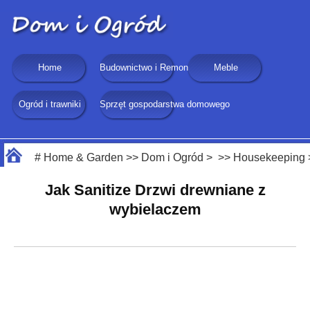
Home
Budownictwo i Remonty
Meble
Ogród i trawniki
Sprzęt gospodarstwa domowego
#
Home & Garden
>>
Dom i Ogród
> >>
Housekeeping
Jak Sanitize Drzwi drewniane z
wybielaczem